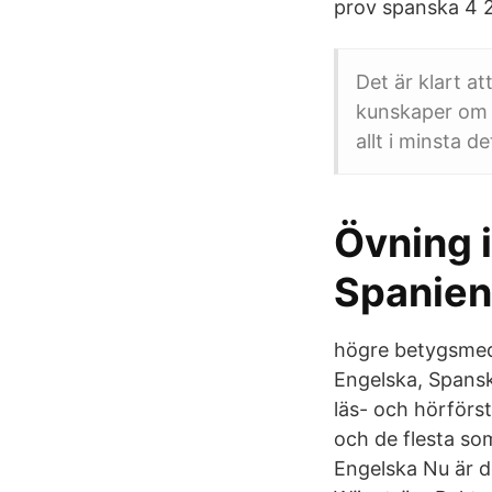
prov spanska 4 2
Det är klart at
kunskaper om d
allt i minsta d
Övning i
Spanien
högre betygsmede
Engelska, Spansk
läs- och hörförs
och de flesta som
Engelska Nu är d