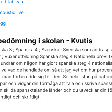
od tableau
coustic live
ogg
edömning i skolan - Kvutis
ska 3 ; Spanska 4 ; Svenska ; Svenska som andrasprå
 ; Vuxenutbildning Spanska steg 4 Nationella prov! (V
 undrar om någon har gjort spanska steg 4 nationell
iva vad de handlade om så att jag vet om hur proven
man förberedde sig för den. Se hela listan på patric
par och vidgar din förmåga att tala och skriva spansk
ån skilda spansktalande länder och du utvecklar din f
ligt och skriftligt.