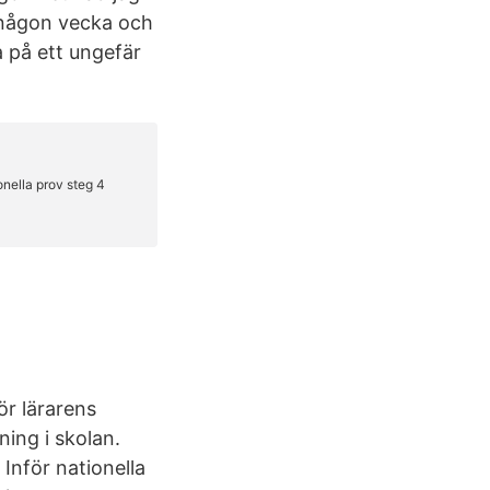
m någon vecka och
a på ett ungefär
ör lärarens
ing i skolan.
Inför nationella