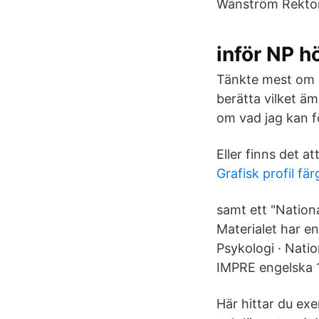
Wänström ​Rektor
inför NP h
Tänkte mest om n
berätta vilket äm
om vad jag kan fö
Eller finns det a
Grafisk profil fär
samt ett "Nationa
Materialet har en
Psykologi · Nati
IMPRE engelska 1
Här hittar du ex