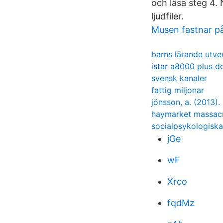
och läsa steg 4. 
ljudfiler.
Musen fastnar p
barns lärande utvec
istar a8000 plus 
svensk kanaler
fattig miljonar
jönsson, a. (2013).
haymarket massac
socialpsykologisk
jGe
wF
Xrco
fqdMz