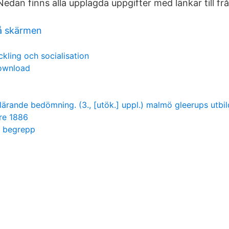
Nedan finns alla upplagda uppgifter med länkar till frå
å skärmen
kling och socialisation
download
 lärande bedömning. (3., [utök.] uppl.) malmö gleerups utbil
re 1886
a begrepp