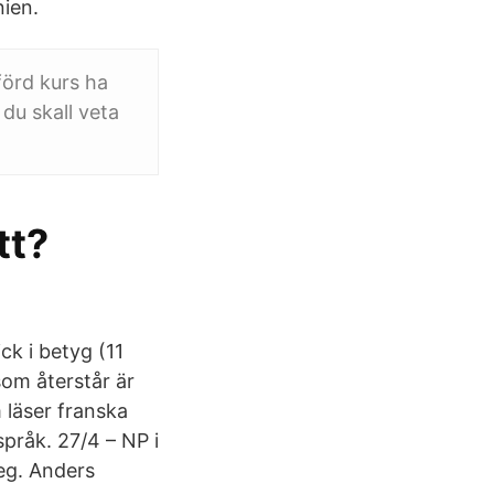
ien.
tförd kurs ha
du skall veta
tt?
ck i betyg (11
som återstår är
 läser franska
språk. 27/4 – NP i
eg. Anders