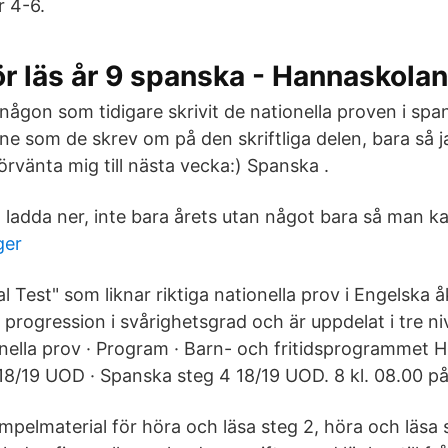
 4-6.
ör läs år 9 spanska - Hannaskolan
ågon som tidigare skrivit de nationella proven i spa
ne som de skrev om på den skriftliga delen, bara så j
rvänta mig till nästa vecka:) Spanska .
tt ladda ner, inte bara årets utan något bara så man k
ger
l Test" som liknar riktiga nationella prov i Engelska å
 progression i svårighetsgrad och är uppdelat i tre ni
onella prov · Program · Barn- och fritidsprogrammet H
8/19 UOD · Spanska steg 4 18/19 UOD. 8 kl. 08.00 på
empelmaterial för höra och läsa steg 2, höra och läsa