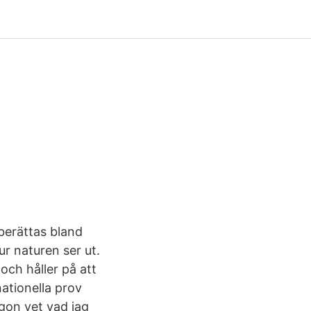
berättas bland
ur naturen ser ut.
och håller på att
nationella prov
gon vet vad jag