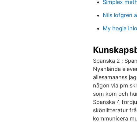
Simplex meth
Nils lofgren a
My hogia inl
Kunskapsb
Spanska 2 ; Span
Nyanlända elever
allesamaanss jag
någon via pm skr
som kom och hur 
Spanska 4 fördju
skönlitteratur fr
kommunicera munt