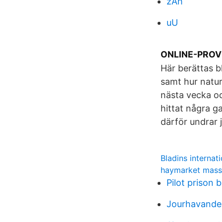
zAh
uU
ONLINE-PROV –
Här berättas b
samt hur natur
nästa vecka oc
hittat några g
därför undrar 
Bladins interna
haymarket mass
Pilot prison 
Jourhavande 