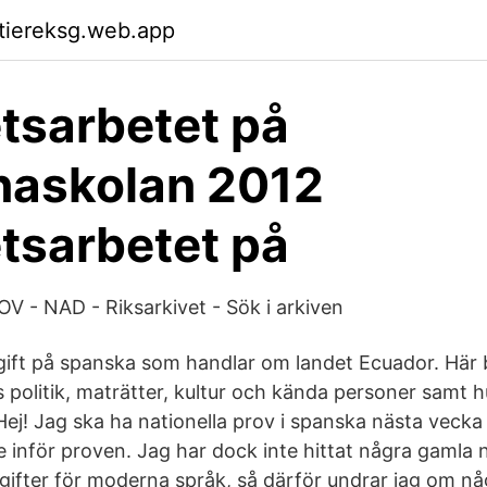
ktiereksg.web.app
etsarbetet på
naskolan 2012
etsarbetet på
 - NAD - Riksarkivet - Sök i arkiven
ift på spanska som handlar om landet Ecuador. Här 
politik, maträtter, kultur och kända personer samt h
Hej! Jag ska ha nationella prov i spanska nästa vecka 
e inför proven. Jag har dock inte hittat några gamla 
gifter för moderna språk, så därför undrar jag om nå