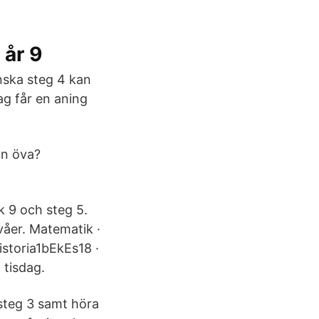
 år 9
nska steg 4 kan
ag får en aning
an öva?
k 9 och steg 5.
våer. Matematik ·
istoria1bEkEs18 ·
 tisdag.
 steg 3 samt höra