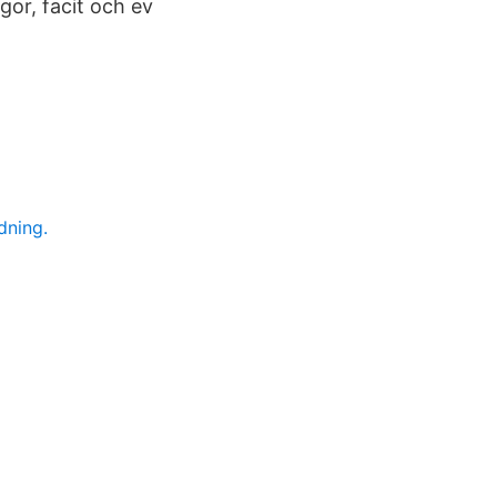
gor, facit och ev
dning.