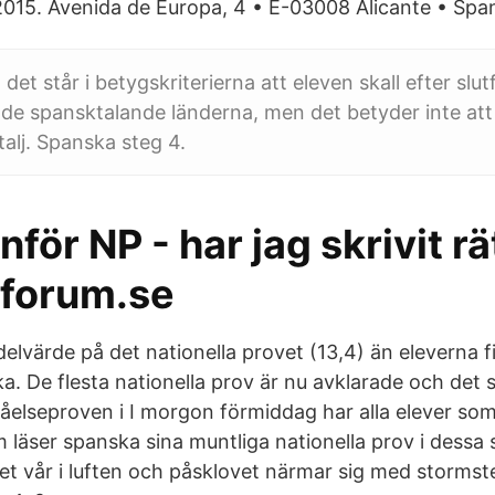
015. Avenida de Europa, 4 • E-03008 Alicante • Span
t det står i betygskriterierna att eleven skall efter slu
e spansktalande länderna, men det betyder inte att 
etalj. Spanska steg 4.
nför NP - har jag skrivit rä
forum.se
lvärde på det nationella provet (13,4) än eleverna fi
a. De flesta nationella prov är nu avklarade och det 
tåelseproven i I morgon förmiddag har alla elever som
 läser spanska sina muntliga nationella prov i dessa 
et vår i luften och påsklovet närmar sig med stormst