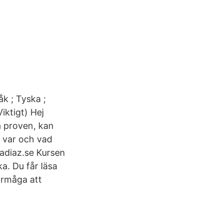
k ; Tyska ;
iktigt) Hej
a proven, kan
 var och vad
iadiaz.se Kursen
a. Du får läsa
örmåga att