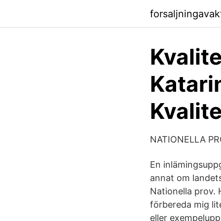
forsaljningava
Kvalit
Katari
Kvalit
NATIONELLA PROV
En inlämingsuppg
annat om landets 
Nationella prov. 
förbereda mig lit
eller exempelupp