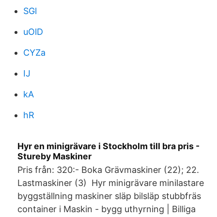
SGl
uOlD
CYZa
IJ
kA
hR
Hyr en minigrävare i Stockholm till bra pris -
Stureby Maskiner
Pris från: 320:- Boka Grävmaskiner (22); 22.
Lastmaskiner (3) Hyr minigrävare minilastare
byggställning maskiner släp bilsläp stubbfräs
container i Maskin - bygg uthyrning | Billiga