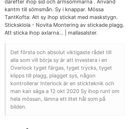
därefter ihop sid och ärmsömmarna . Använd
kantm till sömsmån. Sy i knappar. Mössa
TantKofta: Att sy ihop stickat med maskstygn.
Sticksklola - Novita Montering av stickade plagg.
Att sticka ihop axlarna… | mallasalster.
Det första och absolut viktigaste rådet till
alla som vill börja sy är att investera i en
Overlock tyget färgas, tyget trycks, tyget
klipps till plagg, plagget sys, någon
kontrollerar Interlock är en stickteknik och
man kan säga a 12 okt 2020 Sy ihop runt om
hela mössan, lämna ett litet hål som på
bilden.