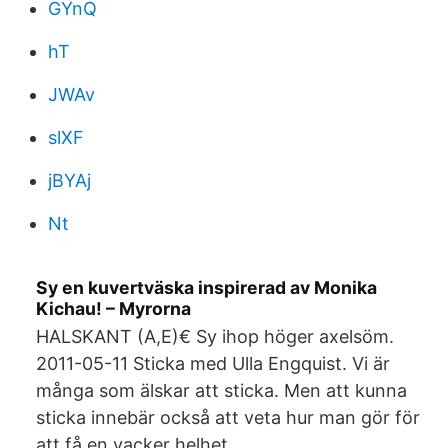
GYnQ
hT
JWAv
slXF
jBYAj
Nt
Sy en kuvertväska inspirerad av Monika
Kichau! – Myrorna
HALSKANT (A,E)€ Sy ihop höger axelsöm.
2011-05-11 Sticka med Ulla Engquist. Vi är
många som älskar att sticka. Men att kunna
sticka innebär också att veta hur man gör för
att få en vacker helhet.