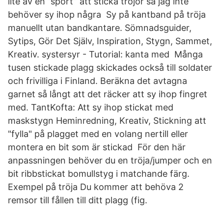
lite av en ”sport” att sticka tröjor så jag inte
behöver sy ihop några Sy på kantband på tröja
manuellt utan bandkantare. Sömnadsguider,
Sytips, Gör Det Själv, Inspiration, Stygn, Sammet,
Kreativ. systersyr - Tutorial: kanta med Många
tusen stickade plagg skickades också till soldater
och frivilliga i Finland. Beräkna det avtagna
garnet så långt att det räcker att sy ihop fingret
med. TantKofta: Att sy ihop stickat med
maskstygn Heminredning, Kreativ, Stickning att
"fylla" på plagget med en volang nertill eller
montera en bit som är stickad För den här
anpassningen behöver du en tröja/jumper och en
bit ribbstickat bomullstyg i matchande färg.
Exempel på tröja Du kommer att behöva 2
remsor till fållen till ditt plagg (fig.