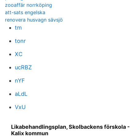
zooaffär norrköping
att-sats engelska
renovera husvagn sävsjö
tm
tonr
XC
ucRBZ
nYF
aLdL
VxU
Likabehandlingsplan, Skolbackens förskola -
Kalix kommun