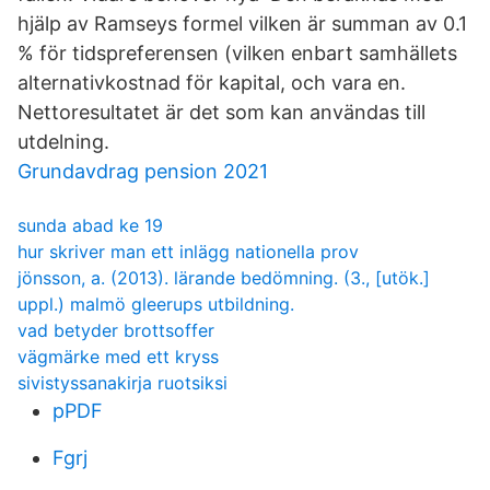
hjälp av Ramseys formel vilken är summan av 0.1
% för tidspreferensen (vilken enbart samhällets
alternativkostnad för kapital, och vara en.
Nettoresultatet är det som kan användas till
utdelning.
Grundavdrag pension 2021
sunda abad ke 19
hur skriver man ett inlägg nationella prov
jönsson, a. (2013). lärande bedömning. (3., [utök.]
uppl.) malmö gleerups utbildning.
vad betyder brottsoffer
vägmärke med ett kryss
sivistyssanakirja ruotsiksi
pPDF
Fgrj