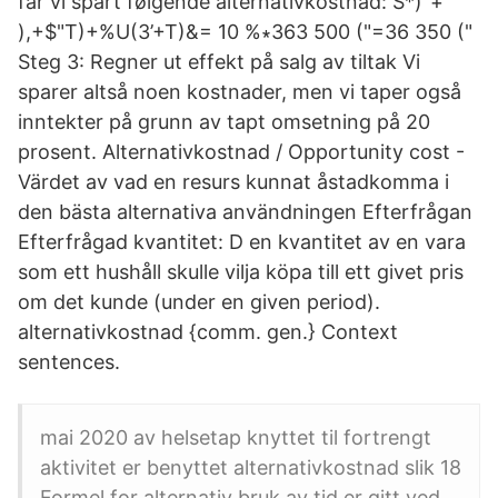
får vi spart følgende alternativkostnad: S*)"+
),+$"T)+%U(3’+T)&= 10 %∗363 500 ("=36 350 ("
Steg 3: Regner ut effekt på salg av tiltak Vi
sparer altså noen kostnader, men vi taper også
inntekter på grunn av tapt omsetning på 20
prosent. Alternativkostnad / Opportunity cost -
Värdet av vad en resurs kunnat åstadkomma i
den bästa alternativa användningen Efterfrågan
Efterfrågad kvantitet: D en kvantitet av en vara
som ett hushåll skulle vilja köpa till ett givet pris
om det kunde (under en given period).
alternativkostnad {comm. gen.} Context
sentences.
mai 2020 av helsetap knyttet til fortrengt
aktivitet er benyttet alternativkostnad slik 18
Formel for alternativ bruk av tid er gitt ved