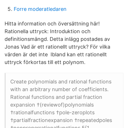
Forre moderatledaren
Hitta information och översättning här!
Rationella uttryck: Introduktion och
definitionsmängd. Detta inlägg postades av
Jonas Vad är ett rationellt uttryck? För vilka
värden är det inte Ibland kan ett rationellt
uttryck förkortas till ett polynom.
Create polynomials and rational functions
with an arbitrary number of coefficients.
Rational functions and partial fraction
expansion †(reviewof)polynomials
†rationalfunctions †pole-zeroplots
†partialfractionexpansion †repeatedpoles
†nonproperrationalfunctions 5{1.