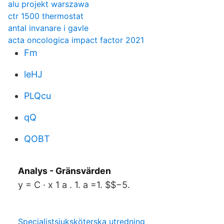
alu projekt warszawa
ctr 1500 thermostat
antal invanare i gavle
acta oncologica impact factor 2021
Fm
leHJ
PLQcu
qQ
QOBT
Analys - Gränsvärden
y = C · x 1 a ​. 1. a =1. $$−5.
Specialistsjuksköterska utredning